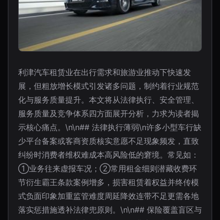
利津汽车租赁业在出行需求和旅游业推动下快速发
展，但粗放增长模式引发诸多问题，制约着行业规范
化与服务质量提升。本文将从法律执行、安全管理、
服务质量及竞争体系四方面展开分析，力求为读者揭
示核心痛点。\n\n## 法律执行薄弱\n许多小型车行缺
少平台备案或客商资质核实意愿不足现象频发，直致
纠纷时消费者维权难成本高风险低的窘境。常见如：
①业务往来虚报车况；②常用租金细则潜藏收费环
节衍生霸王条款案例增多，损害租赁着权益并终传模
式负面印象加重监管难度周延降效连带不足更需各地
落实惩措施透补法律兜原则。\n\n## 保险覆盖盲区与