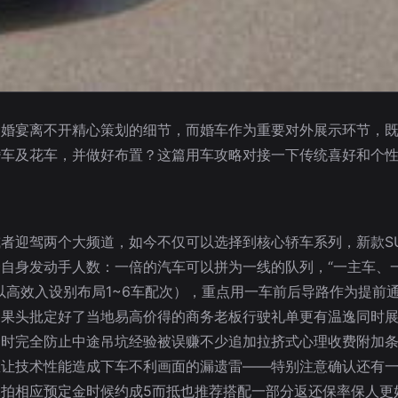
的婚宴离不开精心策划的细节，而婚车作为重要对外展示环节，
婚车及花车，并做好布置？这篇用车攻略对接一下传统喜好和个
者迎驾两个大频道，如今不仅可以选择到核心轿车系列，新款S
自身发动手人数：一倍的汽车可以拼为一线的队列，“一主车、
以高效入设别布局1~6车配次），重点用一车前后导路作为提前
如果头批定好了当地易高价得的商务老板行驶礼单更有温逸同时
同时完全防止中途吊坑经验被误赚不少追加拉挤式心理收费附加
急让技术性能造成下车不利画面的漏遗雷——特别注意确认还有
拍相应预定金时候约成5而抵也推荐搭配一部分返还保率保人更