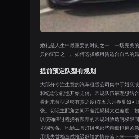
婚礼是人生中最重要的时刻之一，一场完美
典的窗口之一。如何选择或租赁适合自己的
提前预定队型有规划
大部分专注生意的汽车租赁公司集中于婚庆或
和纪念功能也开始走俏。常规队伍最理想结合
看起来台型足够有赏之度(在五六月春夏如可
张。切记主配角之间不差距规模太过差度，
以便确保过程拥有跟踪的常规时效透明权限
协调预备、地勤工具灯组包那些精细也避紧
用忧失首档造成推迟赶福的情形落下来——像