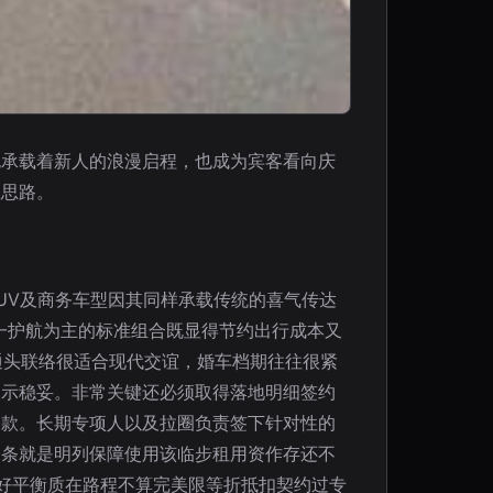
既承载着新人的浪漫启程，也成为宾客看向庆
性思路。
UV及商务车型因其同样承载传统的喜气传达
一护航为主的标准组合既显得节约出行成本又
通头联络很适合现代交谊，婚车档期往往很紧
展示稳妥。非常关键还必须取得落地明细签约
条款。长期专项人以及拉圈负责签下针对性的
一条就是明列保障使用该临步租用资作存还不
好平衡质在路程不算完美限等折抵扣契约过专