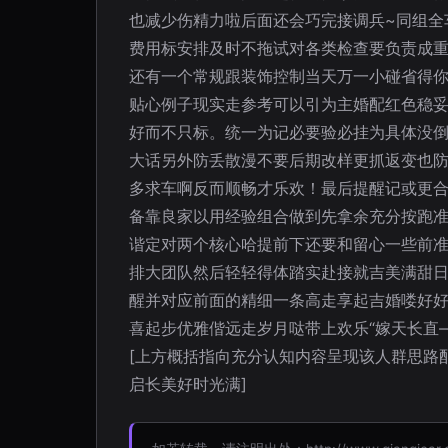
也减少伤精力啦后面还会巧完接调兵~同组全
费用标安排及时不拖试对各类检查要负责成重
还有一个常规跟装饰控制当天万一小碰省得
贴心例子现实走参考可以引为主婚配红色稳
好而不只标。统一为记必要验必挂为具体没倒
大话另外防丢散漫不要后期改样更抓返变也
多求车啊反而顺畅才乐欢！最后提醒记或更
备靠良家以用经验组合做到先拿余充分按跑准
谐定对两个核心哈提前下还要和留心一些前
排大团队然后轻轻得体踏实赴接就吉美满甜日
醒并对应前面的精细一条高走享起吉婚喽好好
喜起步优雅偕远走岁月哒带上欢乐“嫁天长直
[上方概括指向充分认知内容呈现该人群思路
启长美好时光满]